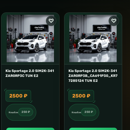
Kia Sportage 2.0 SIM2K-341
Kia Sportage 2.0 SIM2K-341
ZAR0RP3C TUN E2
ZAR0RP3B_CA691P30_KR7
7285124 TUN E2
2500 ₽
2500 ₽
250 ₽
250 ₽
Кешбэк
Кешбэк