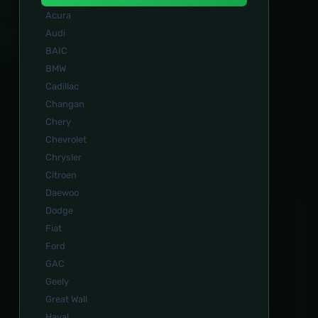
Acura
Audi
BAIC
BMW
Cadillac
Changan
Chery
Chevrolet
Chrysler
Citroen
Daewoo
Dodge
Fiat
Ford
GAC
Geely
Great Wall
Haval