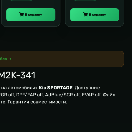
В корзину
В корзину
айла →
M2K-341
на автомобилях
Kia SPORTAGE
. Доступные
R off, DPF/FAP off, AdBlue/SCR off, EVAP off. Файл
кте. Гарантия совместимости.