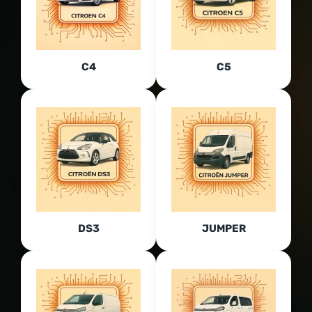
C4
C5
DS3
JUMPER