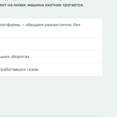
ент на низах: машина охотнее трогается,
платформы — обещаем реалистично, без
ньших оборотах.
тработавших газов.