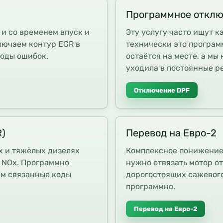
Программное отклю
 и со временем впуск и
Эту услугу часто ищут к
лючаем контур EGR в
технически это програм
коды ошибок.
остаётся на месте, а мы
уходила в постоянные р
Отключение DPF
R)
Перевод на Евро-2
х и тяжёлых дизелях
Комплексное понижение 
и NOx. Программно
нужно отвязать мотор о
ем связанные коды
дорогостоящих сажевого
программно.
Перевод на Евро-2