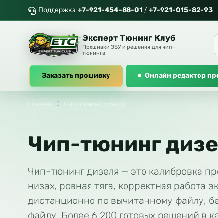
Поддержка
+7-921-454-88-01
/
+7-921-015-82-93
Эксперт Тюнинг Клуб
Прошивки ЭБУ и решения для чип-
тюнинга
Заказать прошивку
Онлайн редактор п
Главная
Чип-тюнинг дизеля
Чип-тюнинг дизе
Чип-тюнинг дизеля — это калибровка пр
низах, ровная тяга, корректная работа 
дистанционно по вычитанному файлу, бе
файлу. Более 6 200 готовых решений в ка