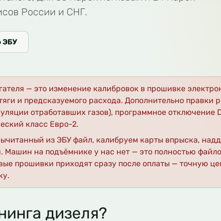
исов России и СНГ.
о ЭБУ
ателя — это изменение калибровок в прошивке электрон
тяги и предсказуемого расхода. Дополнительно правки 
уляции отработавших газов), программное отключение D
еский класс Евро-2.
ычитанный из ЭБУ файл, калибруем карты впрыска, надд
. Машин на подъёмнике у нас нет — это полностью фай
вые прошивки приходят сразу после оплаты — точную це
ку.
нинга дизеля?