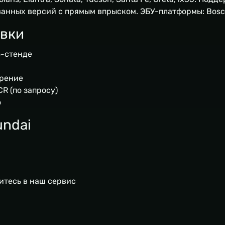
анных версий с прямым впрыском. ЭБУ-платформы: Bosch 
ивки
о-стенде
орение
R (по запросу)
о
undai
итесь в наш сервис