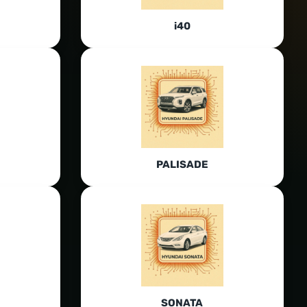
i40
PALISADE
SONATA