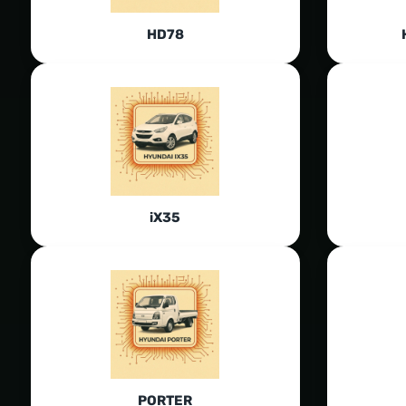
HD78
iX35
PORTER