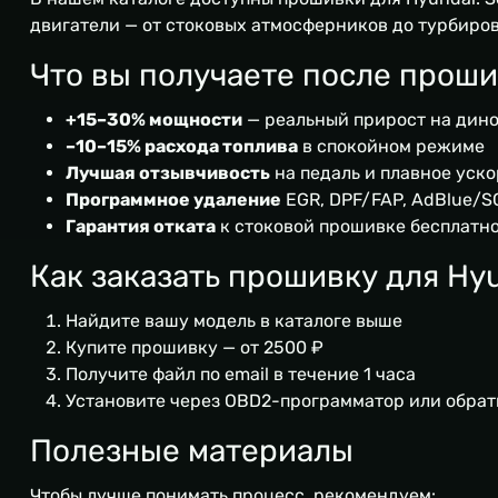
двигатели — от стоковых атмосферников до турбиров
Что вы получаете после прош
+15–30% мощности
— реальный прирост на дин
–10–15% расхода топлива
в спокойном режиме
Лучшая отзывчивость
на педаль и плавное уск
Программное удаление
EGR, DPF/FAP, AdBlue/SC
Гарантия отката
к стоковой прошивке бесплатн
Как заказать прошивку для Hy
Найдите вашу модель в каталоге выше
Купите прошивку — от 2500 ₽
Получите файл по email в течение 1 часа
Установите через OBD2-программатор или обрат
Полезные материалы
Чтобы лучше понимать процесс, рекомендуем: