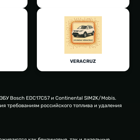
VERACRUZ
БУ Bosch EDC17C57 и Continental SIM2K/Mobis.
твия требованиям российского топлива и удаления
ддерживаются как бензиновые, так и дизельные