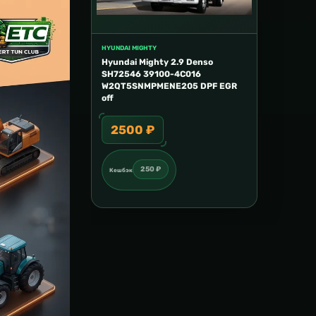
HYUNDAI MIGHTY
Hyundai Mighty 2.9 Denso
SH72546 39100-4C016
W2QT5SNMPMENE205 DPF EGR
off
2500 ₽
250 ₽
Кешбэк