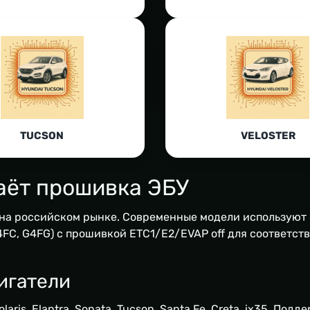
TUCSON
VELOSTER
даёт прошивка ЭБУ
на российском рынке. Современные модели используют Э
G4FC, G4FG) с прошивкой ETC1/E2/EVAP off для соответс
игатели
ris, Elantra, Sonata, Tucson, Santa Fe, Creta, ix35. По