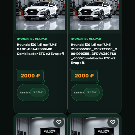
HYUNDAI I30 ME17.9.11
HYUNDAI I30 ME17.9.11
Hyundai i30 1.6i me17.9.11
Hyundai i30 1.6i me17.9.11
GAGD-BE44FS00600
9109355S00_9109131S10_9
Combiloader ETC e2 Evap off
001090355_GFDVA36CFS0
_6000 Combiloader ETC e2
Evap off.
2000 ₽
2000 ₽
200 ₽
200 ₽
Кешбэк
Кешбэк