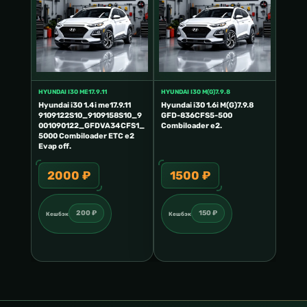
HYUNDAI I30 ME17.9.11
HYUNDAI I30 M(G)7.9.8
Hyundai i30 1.4i me17.9.11
Hyundai i30 1.6i M(G)7.9.8
9109122S10_9109158S10_9
GFD-836CFS5-500
001090122_GFDVA34CFS1_
Combiloader e2.
5000 Combiloader ETC e2
Evap off.
2000 ₽
1500 ₽
200 ₽
150 ₽
Кешбэк
Кешбэк