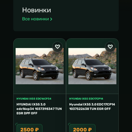
Новинки
Все новинки
HYUNDAI IX55 EDC16CP34
HYUNDAI IX55 EDC17CP14
HYUNDAI IX55 3.0
Hyundai IX55 3.0 EDC17CP14
edc16cp34 1037398347 TUN
1037522638 TUN EGR OFF
EGR DPF OFF
2500 ₽
2000 ₽