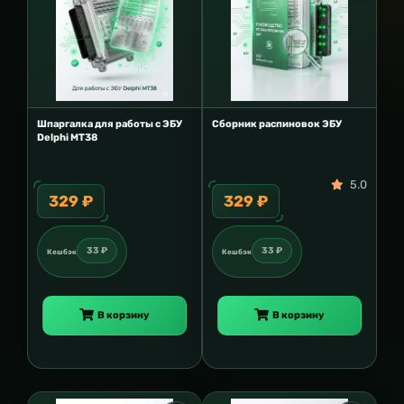
Шпаргалка для работы с ЭБУ
Сборник распиновок ЭБУ
Delphi MT38
5.0
329 ₽
329 ₽
33 ₽
33 ₽
Кешбэк
Кешбэк
В корзину
В корзину