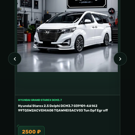
HYUNDAI GRAND STAREX DCM3.7
ПРОГРА
Hyundai Starex 2.5 Delphi DCM3.7 039101-4A142
DashBo
99TQ5W2ACVEHIA08 TQAWHEI5ACV03 Tun Dpf Egr off
5.0
2500 ₽
49