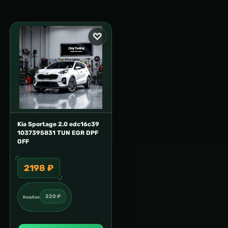
Kia Sportage 2.0 edc16c39
1037395831 TUN EGR DPF
OFF
2198 ₽
220 ₽
Кешбэк