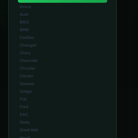
Acura
Audi
BAIC
BMW
Cadillac
Changan
Chery
Chevrolet
Chrysler
Citroen
Daewoo
Dodge
Fiat
Ford
GAC
Geely
Great Wall
Haval