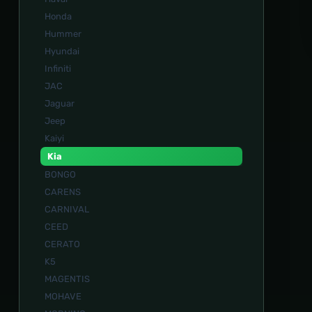
Honda
Hummer
Hyundai
Infiniti
JAC
Jaguar
Jeep
Kaiyi
Kia
BONGO
CARENS
CARNIVAL
CEED
CERATO
K5
MAGENTIS
MOHAVE