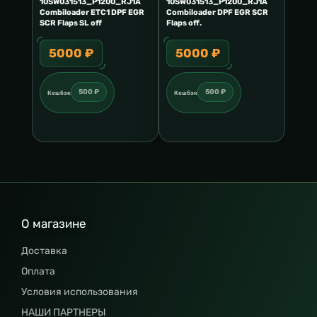
10SW031513_P1200_RJ1A
10SW031513_P1200_RJ1A
Combiloader ETC1 DPF EGR
Combiloader DPF EGR SCR
SCR Flaps SL off
Flaps off.
5000 ₽
5000 ₽
500 ₽
500 ₽
Кешбэк
Кешбэк
О магазине
Доставка
Оплата
Условия использования
НАШИ ПАРТНЕРЫ