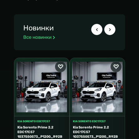
Новинки
Все новинки
KIA SORENTO EDC17C57
KIA SORENTO EDC17C57
KIA SO
Kia Sorento Prime 2.2
Kia Sorento Prime 2.2
Kia So
EDC17C57
EDC17C57
EDC1
RJ0A
1037550573_P1200_R92B
1037550573_P1200_R92B
10SW