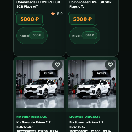
 SCR
Combiloader ETC1 DPF EGR
Combiloader DPF EGR SCR
Combi
SCR Flaps off
Flaps off.
SCR Fl
5.0
5000 ₽
5000 ₽
50
500 ₽
500 ₽
Кешбэк
Кешбэк
Кешб
KIA SORENTO EDC17C57
KIA SORENTO EDC17C57
Kia Sorento Prime 2.2
Kia Sorento Prime 2.2
EDC17C57
EDC17C57
1037550521_P1200_R91A
1037550521_P1200_R91A