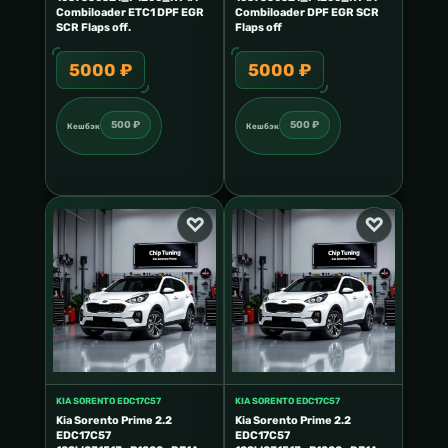
Combiloader ETC1 DPF EGR
Combiloader DPF EGR SCR
SCR Flaps off.
Flaps off
5000 ₽
5000 ₽
500 ₽
500 ₽
Кешбэк
Кешбэк
KIA SORENTO EDC17C57
KIA SORENTO EDC17C57
Kia Sorento Prime 2.2
Kia Sorento Prime 2.2
EDC17C57
EDC17C57