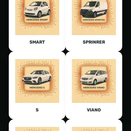
SMART
SPRINRER
S
VIANO