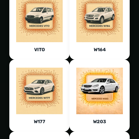
VITO
W164
W177
W203