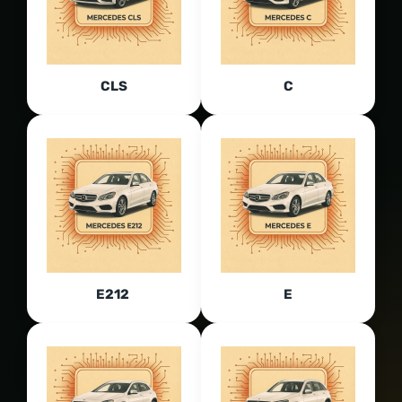
CLS
C
E212
E