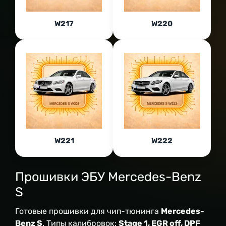
W217
W220
W221
W222
Прошивки ЭБУ Mercedes-Benz
S
Готовые прошивки для чип-тюнинга
Mercedes-
Benz S
. Типы калибровок:
Stage 1, EGR off, DPF