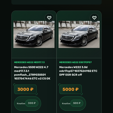
MERCEDES W222 MED17.7.3
MERCEDES W222 EDC17CP57
Mercedes S500 W222 4.7
Mercedes W222 3.0d
med17.7.3.1
edc17cp57 1037524982 ETC
pcmflash_2789030501
DPF EGR SCR off
1037547446 ETC e2 CS OK
3000 ₽
5000 ₽
300 ₽
500 ₽
Кешбэк
Кешбэк