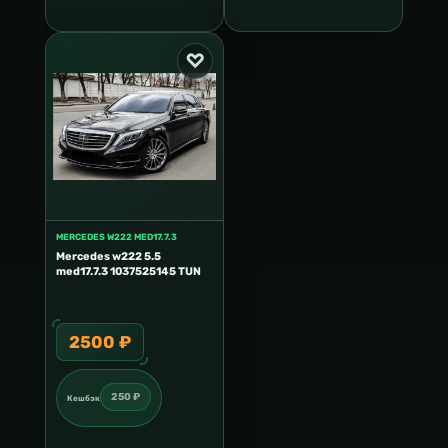
MERCEDES W222 MED17.7.3
Mercedes w222 5.5
med17.7.3 1037525145 TUN
2500 ₽
250 ₽
Кешбэк