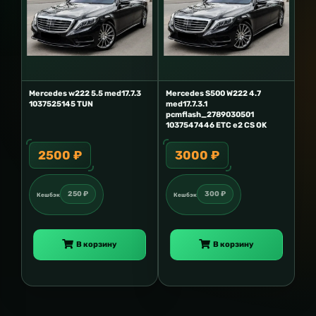
Mercedes w222 5.5 med17.7.3
Mercedes S500 W222 4.7
1037525145 TUN
med17.7.3.1
pcmflash_2789030501
1037547446 ETC e2 CS OK
2500 ₽
3000 ₽
250 ₽
300 ₽
Кешбэк
Кешбэк
В корзину
В корзину