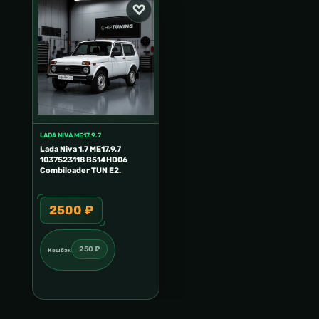
LADA NIVA ME17.9.7
Lada Niva 1.7 ME17.9.7
1037523118 B514HD06
Combiloader TUN E2.
2500 ₽
250 ₽
Кешбэк