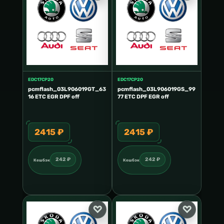
EDC17CP20
EDC17CP20
pcmflash_03L906019GT_63
pcmflash_03L906019GS_99
16 ETC EGR DPF off
77 ETC DPF EGR off
2415 ₽
2415 ₽
242 ₽
242 ₽
Кешбэк
Кешбэк