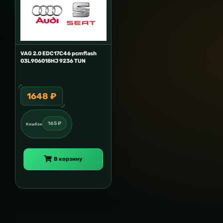
VAG 2.0 EDC17C46 pcmflash
03L906018HJ 9236 TUN
1648 ₽
165 ₽
Кешбэк
В корзину