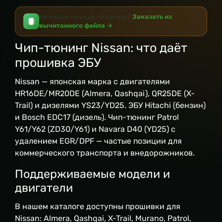
Не нашли нужную прошивку?
Заказать из
вычитанного файла →
Чип-тюнинг Nissan: что даёт
прошивка ЭБУ
Nissan — японская марка с двигателями
HR16DE/MR20DE (Almera, Qashqai), QR25DE (X-
Trail) и дизелями YS23/YD25. ЭБУ Hitachi (бензин)
и Bosch EDC17 (дизель). Чип-тюнинг Patrol
Y61/Y62 (ZD30/Y61) и Navara D40 (YD25) с
удалением EGR/DPF — частые позиции для
коммерческого транспорта и внедорожников.
Поддерживаемые модели и
двигатели
В нашем каталоге доступны прошивки для
Nissan: Almera, Qashqai, X-Trail, Murano, Patrol,