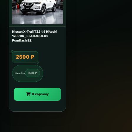
Nissan X-Trail T32 1.6 Hitachi
17FR0A_F5KH3DULD2
Pcmflash E2
2500 ₽
250 ₽
Кешбэк
В корзину