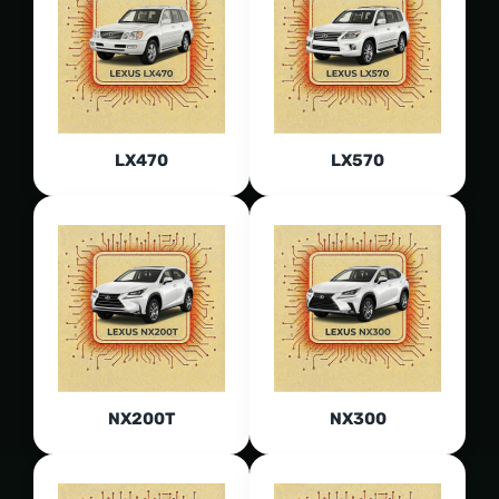
LX470
LX570
NX200T
NX300