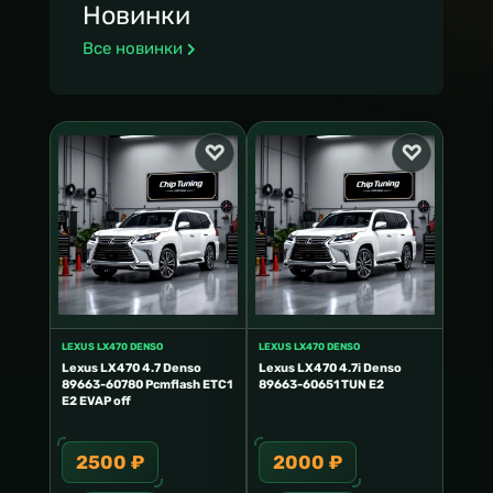
Новинки
Все новинки
LEXUS LX470 DENSO
LEXUS LX470 DENSO
Lexus LX470 4.7 Denso
Lexus LX470 4.7i Denso
89663-60780 Pcmflash ETC1
89663-60651 TUN E2
E2 EVAP off
2500 ₽
2000 ₽