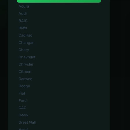
Acura
Audi
BAIC
BMW
Cadillac
Changan
Chery
Chevrolet
Chrysler
Citroen
Daewoo
Dodge
Fiat
Ford
GAC
Geely
Great Wall
Haval