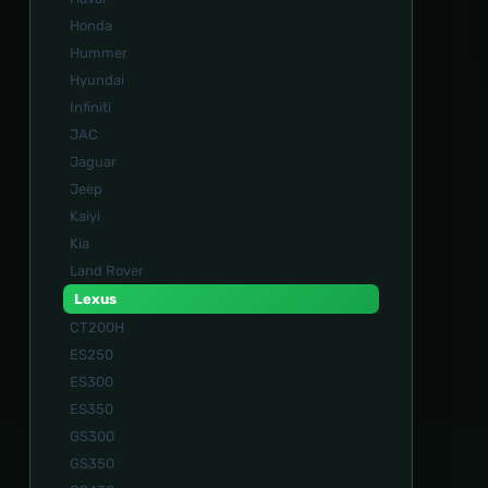
Honda
Hummer
Hyundai
Infiniti
JAC
Jaguar
Jeep
Kaiyi
Kia
Land Rover
Lexus
CT200H
ES250
ES300
ES350
GS300
GS350