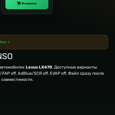
В корзину
айла →
NSO
автомобилях
Lexus LX470
. Доступные варианты:
FAP off, AdBlue/SCR off, EVAP off. Файл сразу после
я совместимости.