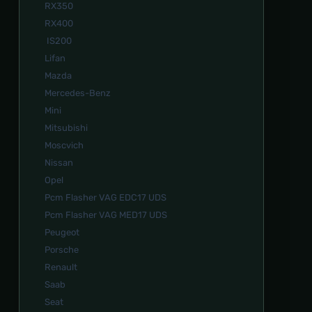
RX350
RX400
IS200
Lifan
Mazda
Mercedes-Benz
Mini
Mitsubishi
Moscvich
Nissan
Opel
Pcm Flasher VAG EDC17 UDS
Pcm Flasher VAG MED17 UDS
Peugeot
Porsche
Renault
Saab
Seat