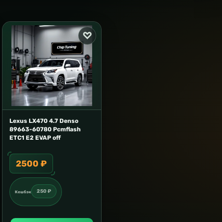
Lexus LX470 4.7 Denso
89663-60780 Pcmflash
ETC1 E2 EVAP off
2500 ₽
250 ₽
Кешбэк