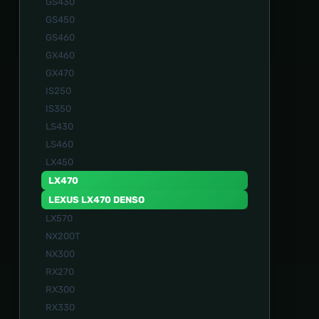
GS430
GS450
GS460
GX460
GX470
IS250
IS350
LS430
LS460
LX450
LX470
LEXUS LX470 DENSO
LX570
NX200T
NX300
RX270
RX300
RX330