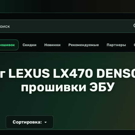
рошивок
Скидки
Новинки
Рекомендуемые
Партнеры
г LEXUS LX470 DENSO
прошивки ЭБУ
Сортировка:
Т