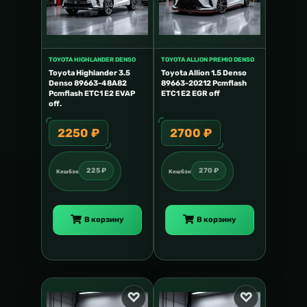
TOYOTA HIGHLANDER DENSO
TOYOTA ALLION PREMIO DENSO
Toyota Highlander 3.5
Toyota Allion 1.5 Denso
Denso 89663-48A82
89663-20212 Pcmflash
Pcmflash ETC1 E2 EVAP
ETC1 E2 EGR off
off.
2250 ₽
2700 ₽
225 ₽
270 ₽
Кешбэк
Кешбэк
В корзину
В корзину