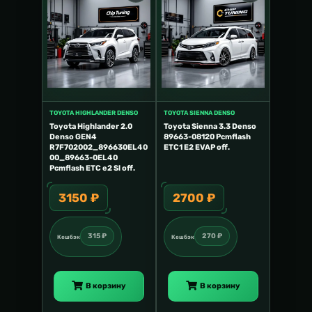
TOYOTA HIGHLANDER DENSO
TOYOTA SIENNA DENSO
Toyota Highlander 2.0
Toyota Sienna 3.3 Denso
Denso GEN4
89663-08120 Pcmflash
R7F702002_896630EL40
ETC1 E2 EVAP off.
00_89663-0EL40
Pcmflash ETC e2 Sl off.
3150 ₽
2700 ₽
315 ₽
270 ₽
Кешбэк
Кешбэк
В корзину
В корзину