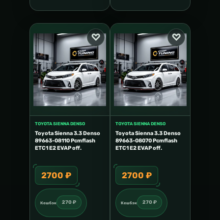
TOYOTA SIENNA DENSO
TOYOTA SIENNA DENSO
Toyota Sienna 3.3 Denso
Toyota Sienna 3.3 Denso
89663-08110 Pcmflash
89663-08070 Pcmflash
ETC1 E2 EVAP off.
ETC1 E2 EVAP off.
2700 ₽
2700 ₽
270 ₽
270 ₽
Кешбэк
Кешбэк