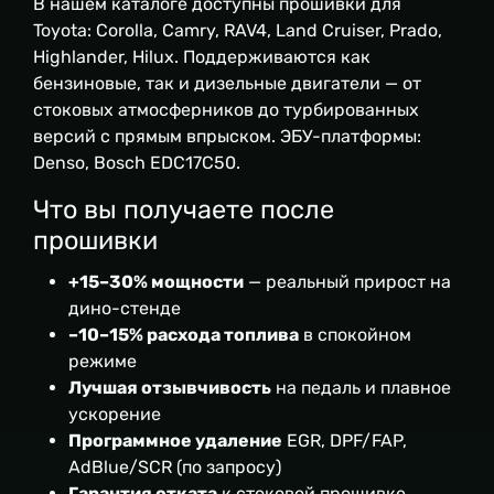
В нашем каталоге доступны прошивки для
Toyota: Corolla, Camry, RAV4, Land Cruiser, Prado,
Highlander, Hilux. Поддерживаются как
бензиновые, так и дизельные двигатели — от
стоковых атмосферников до турбированных
версий с прямым впрыском. ЭБУ-платформы:
Denso, Bosch EDC17C50.
Что вы получаете после
прошивки
+15–30% мощности
— реальный прирост на
дино-стенде
–10–15% расхода топлива
в спокойном
режиме
Лучшая отзывчивость
на педаль и плавное
ускорение
Программное удаление
EGR, DPF/FAP,
AdBlue/SCR (по запросу)
Гарантия отката
к стоковой прошивке