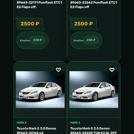
89663-22171 Pcmflash ETC1
89663-22262 Pcmflash ETC1
E2 Flaps off.
E2 Flaps off
2500 ₽
2500 ₽
250 ₽
250 ₽
Кешбэк
Кешбэк
MARK X
MARK X
Toyota Mark X 3.0 Denso
Toyota Mark X 2.5 Denso
89663-22162 e2
89663-22220 TUN E2 SL OFF