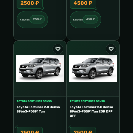
2500 ₽
4500 ₽
250 ₽
450 ₽
Кешбэк
Кешбэк
TOYOTA FORTUNER DENSO
TOYOTA FORTUNER DENSO
Toyota Fortuner 2.8 Denso
Toyota Fortuner 2.8 Denso
89663-F0S91 Tun
89663-F0S91 Tun EGR DPF
OFF
2500 ₽
2500 ₽