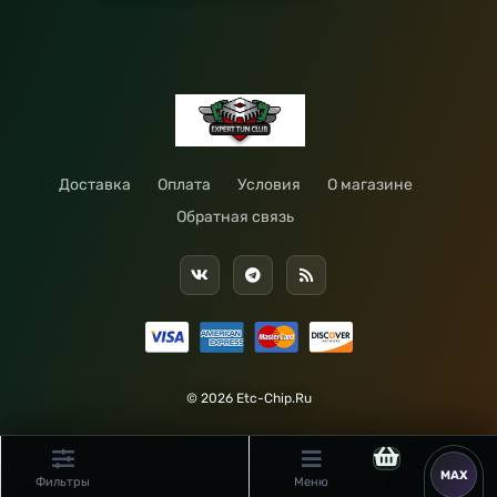
Доставка
Оплата
Условия
О магазине
Обратная связь
© 2026 Etc-Chip.Ru
Фильтры
Меню