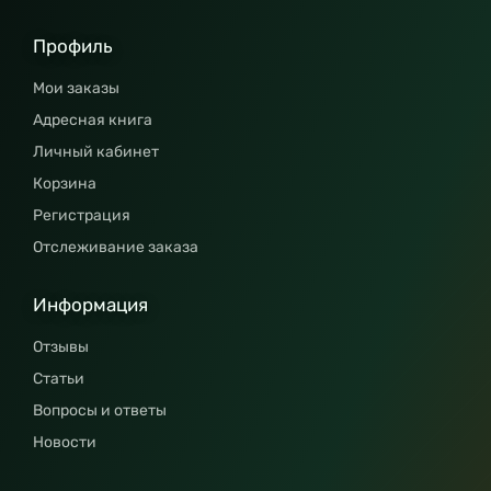
Профиль
Мои заказы
Адресная книга
Личный кабинет
Корзина
Регистрация
Отслеживание заказа
Информация
Отзывы
Статьи
Вопросы и ответы
Новости