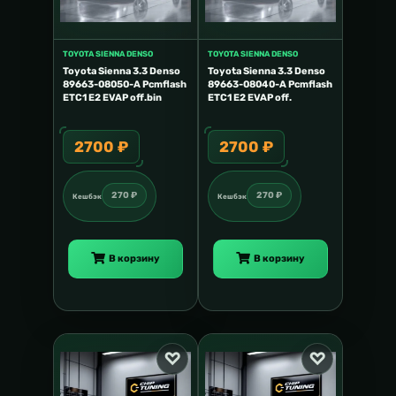
TOYOTA SIENNA DENSO
TOYOTA SIENNA DENSO
Toyota Sienna 3.3 Denso
Toyota Sienna 3.3 Denso
89663-08050-A Pcmflash
89663-08040-A Pcmflash
ETC1 E2 EVAP off.bin
ETC1 E2 EVAP off.
2700 ₽
2700 ₽
270 ₽
270 ₽
Кешбэк
Кешбэк
В корзину
В корзину