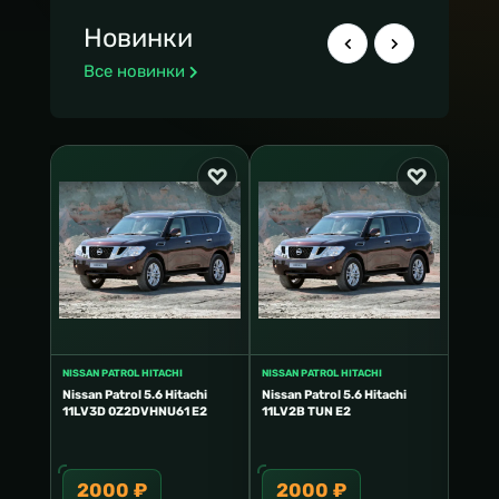
Новинки
Все новинки
NISSAN PATROL HITACHI
NISSAN PATROL HITACHI
NISSAN
itachi
Nissan Patrol 5.6 Hitachi
Nissan Patrol 5.6 Hitachi
Nissan
n E2
11LV3D 0Z2DVHNU61 E2
11LV2B TUN E2
11LV2
2000 ₽
2000 ₽
20