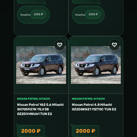
200 ₽
200 ₽
Кешбэк
Кешбэк
Кешб
NISSAN PATROL HITACHI
NISSAN PATROL HITACHI
Nissan Patrol Y62 5.6 Hitachi
Nissan Patrol 4.8 Hitachi
SH705927N 11LV3B
0Z2D8KNZ1 11ZT0C TUN E2
0Z2DVHNU61 TUN E2
2000 ₽
2000 ₽