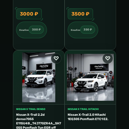
3000 ₽
3500 ₽
25
300 ₽
350 ₽
Кешбэк
Кешбэк
Кешб
NISSAN X TRAIL DENSO
NISSAN X TRAIL HITACHI
Nissan X-Trail 2.2d
Nissan X-Trail 2.0 Hitachi
denso7055
1EQ305 Pcmflash ETC1 E2.
E115U4B_T4J770ZR4A_SH7
055 Pcmflash Tun EGR off