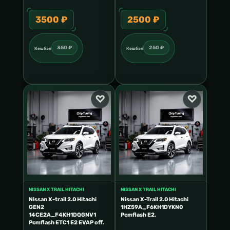
3500 ₽
2500 ₽
350 ₽
250 ₽
Кешбэк
Кешбэк
NISSAN X TRAIL HITACHI
NISSAN X TRAIL HITACHI
Nissan X-trail 2.0 Hitachi
Nissan X-Trail 2.0 Hitachi
GEN2
1HZ59A_F6KH1DYKN0
14CE2A_F4KH1DQGNV1
Pcmflash E2.
Pcmflash ETC1 E2 EVAP off.