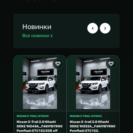
Новинки
Все новинки
NISSAN X TRAIL HITACHI
NISSAN X TRAIL HITACHI
NISSAN
chi
Nissan X-Trail 2.0 Hitachi
Nissan X-trail 2.0 Hitachi
Nissan
TC e2
GEN2 1HZ48A_F6KH1DYKN0
GEN2 1HZ52A_F6KH1DYKN0
1EQ37
Pcmflash ETC1 E2 EGR off
Pcmflash ETC1 E2.