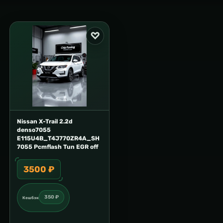
Nissan X-Trail 2.2d
denso7055
E115U4B_T4J770ZR4A_SH
7055 Pcmflash Tun EGR off
3500 ₽
350 ₽
Кешбэк