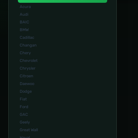
Acura
Audi
BAIC
BMW
Cadillac
Changan
Chery
Chevrolet
Chrysler
Citroen
Daewoo
Dodge
Fiat
Ford
GAC
Geely
Great Wall
Haval