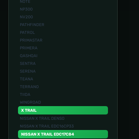
NOTE
NP300
NV200
PATHFINDER
PATROL
PRIMASTAR
PRIMERA
QASHQAI
SENTRA
SERENA
TEANA
TERRANO
TIIDA
WINGROAD
X TRAIL
NISSAN X TRAIL DENSO
NISSAN X TRAIL EDC16CP33
NISSAN X TRAIL EDC17C84