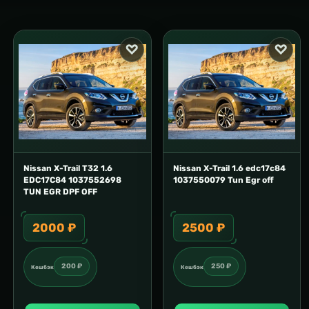
Nissan X-Trail T32 1.6
Nissan X-Trail 1.6 edc17c84
EDC17C84 1037552698
1037550079 Tun Egr off
TUN EGR DPF OFF
2000 ₽
2500 ₽
200 ₽
250 ₽
Кешбэк
Кешбэк