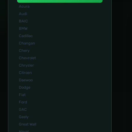
Acura
Audi
BAIC
BMW
Cadillac
Changan
Chery
Chevrolet
Chrysler
Citroen
Daewoo
Dodge
Fiat
Ford
GAC
Geely
Great Wall
Haval