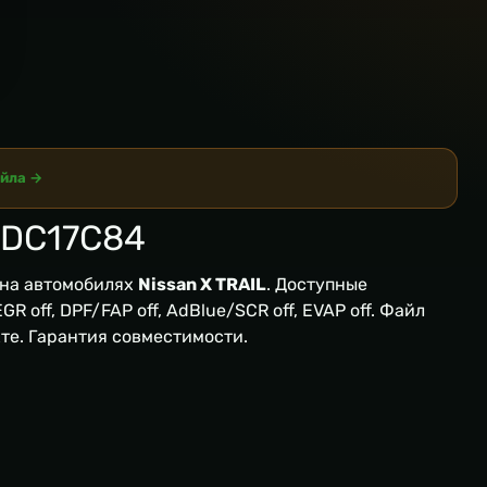
айла →
EDC17C84
на автомобилях
Nissan X TRAIL
. Доступные
R off, DPF/FAP off, AdBlue/SCR off, EVAP off. Файл
кте. Гарантия совместимости.