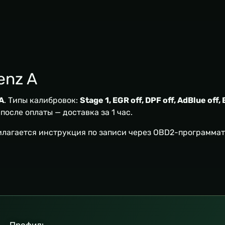
enz A
A
. Типы калибровок:
Stage 1, EGR off, DPF off, AdBlue off, 
осле оплаты — доставка за 1 час.
илагается инструкция по записи через OBD2-программат