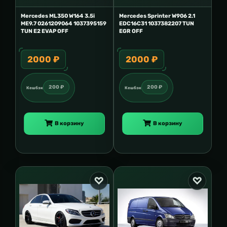
Mercedes ML350 W164 3.5i
Mercedes Sprinter W906 2.1
ME9.7 0261209064 1037395159
EDC16C31 1037382207 TUN
TUN E2 EVAP OFF
EGR OFF
2000 ₽
2000 ₽
200 ₽
200 ₽
Кешбэк
Кешбэк
В корзину
В корзину