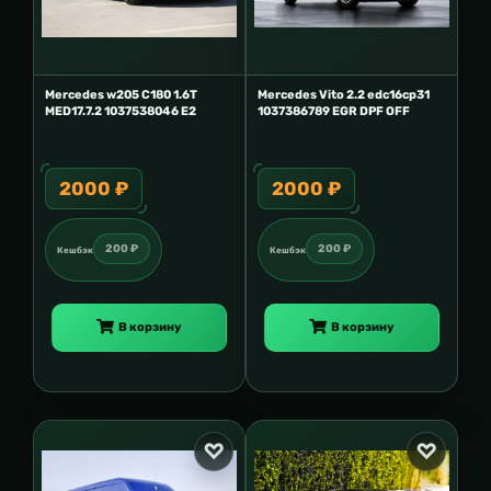
Mercedes w205 C180 1.6T
Mercedes Vito 2.2 edc16cp31
MED17.7.2 1037538046 E2
1037386789 EGR DPF OFF
2000 ₽
2000 ₽
200 ₽
200 ₽
Кешбэк
Кешбэк
В корзину
В корзину