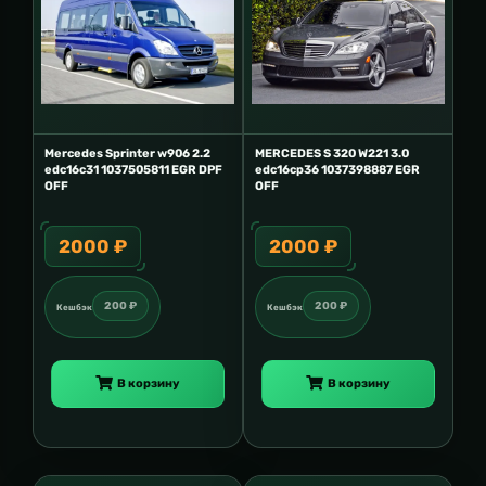
Mercedes Sprinter w906 2.2
MERCEDES S 320 W221 3.0
edc16c31 1037505811 EGR DPF
edc16cp36 1037398887 EGR
OFF
OFF
2000 ₽
2000 ₽
200 ₽
200 ₽
Кешбэк
Кешбэк
В корзину
В корзину