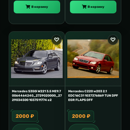
В корзину
В корзину
Mercedes S350i W221 3.5 ME9.7
Mercedes C220 w203 2.1
0064464240_2729020000_27
EDC16C31 1037376869 TUN DPF
29034500 1037511774 e2
EGR FLAPS OFF
2000 ₽
2000 ₽