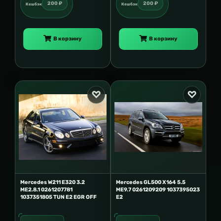
200 ₽
200 ₽
Кешбэк
Кешбэк
В корзину
В корзину
Mercedes W211 E320 3.2
Mercedes GL500 X164 5.5
ME2.8.1 0261207781
ME9.7 0261209209 1037395023
1037351805 TUN E2 EGR OFF
E2