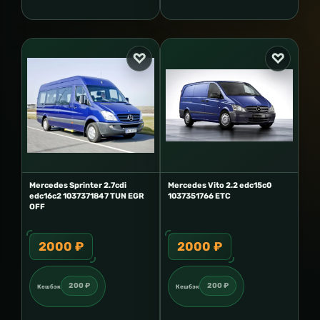
Mercedes Sprinter 2.7cdi
Mercedes Vito 2.2 edc15c0
edc16c2 1037371847 TUN EGR
1037351766 ETC
OFF
2000 ₽
2000 ₽
200 ₽
200 ₽
Кешбэк
Кешбэк