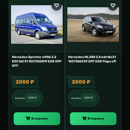
Mercedes Sprinter w906 2.2
Mercedes ML280 3.0 edc16c31
EDC16C31 1037505819 EGR DPF
1037386939 DPF EGR Flaps off
OFF
2000 ₽
2000 ₽
200 ₽
200 ₽
Кешбэк
Кешбэк
В корзину
В корзину