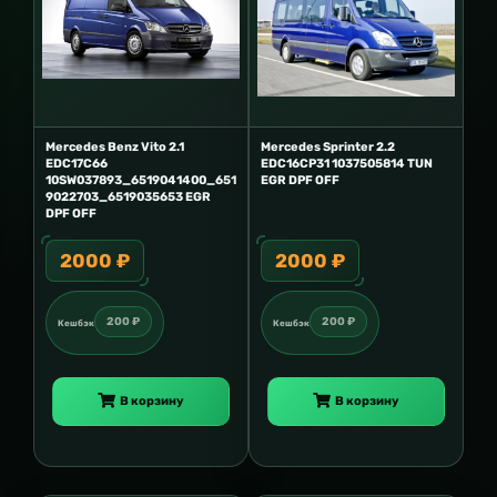
Mercedes Benz Vito 2.1
Mercedes Sprinter 2.2
EDC17C66
EDC16CP31 1037505814 TUN
10SW037893_6519041400_651
EGR DPF OFF
9022703_6519035653 EGR
DPF OFF
2000 ₽
2000 ₽
200 ₽
200 ₽
Кешбэк
Кешбэк
В корзину
В корзину