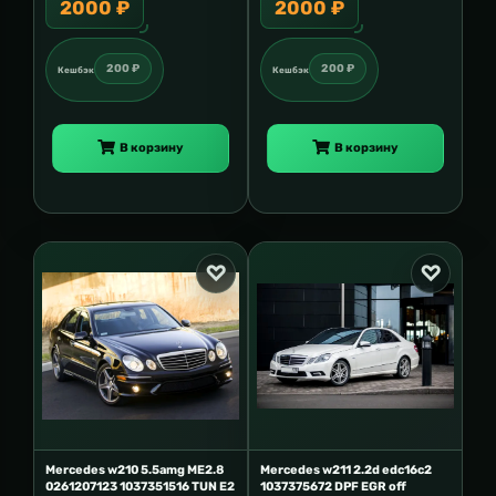
2000 ₽
2000 ₽
200 ₽
200 ₽
Кешбэк
Кешбэк
В корзину
В корзину
Mercedes w210 5.5amg ME2.8
Mercedes w211 2.2d edc16c2
0261207123 1037351516 TUN E2
1037375672 DPF EGR off