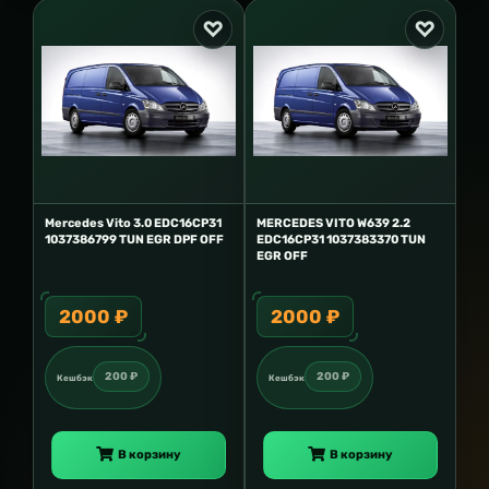
Mercedes Vito 3.0 EDC16CP31
MERCEDES VITO W639 2.2
1037386799 TUN EGR DPF OFF
EDC16CP31 1037383370 TUN
EGR OFF
2000 ₽
2000 ₽
200 ₽
200 ₽
Кешбэк
Кешбэк
В корзину
В корзину