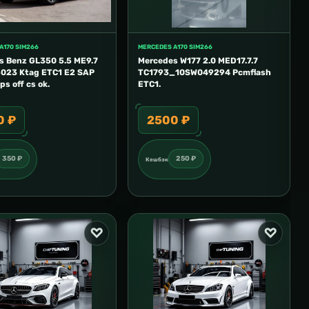
A170 SIM266
MERCEDES A170 SIM266
ME
s Benz GL350 5.5 ME9.7
Mercedes W177 2.0 MED17.7.7
M
023 Ktag ETC1 E2 SAP
TC1793_10SW049294 Pcmflash
E
ps off cs ok.
ETC1.
E
0 ₽
2500 ₽
350 ₽
250 ₽
Кешбэк