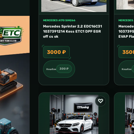
MERCEDES A170 SIM266
MERCEDES 
Mercedes Sprinter 2.2 EDC16C31
Mercede
1037391214 Kess ETC1 DPF EGR
1037395
off cs ok
EVAP Fla
3000 ₽
350
300 ₽
Кешбэк
Кешбэк