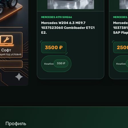
MERCEDES A170 SIM266
MERCEDES 
Mercedes W204 6.3 ME9.7
Mercede
1037523060 Combiloader ETC1
1037381
E2.
SAP Flap
3500 ₽
250
350 ₽
Кешбэк
Кешбэк
Профиль