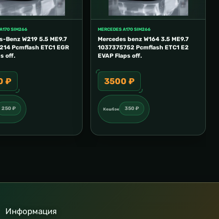
A170 SIM266
MERCEDES A170 SIM266
s-Benz W219 5.5 ME9.7
Mercedes benz W164 3.5 ME9.7
214 Pcmflash ETC1 EGR
1037375752 Pcmflash ETC1 E2
s off.
EVAP Flaps off.
0 ₽
3500 ₽
250 ₽
350 ₽
Кешбэк
Информация