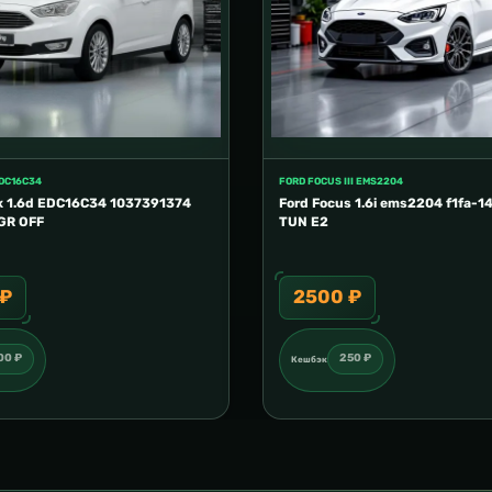
EDC16C34
FORD FOCUS III EMS2204
x 1.6d EDC16C34 1037391374
Ford Focus 1.6i ems2204 f1fa-1
GR OFF
TUN E2
 ₽
2500 ₽
00 ₽
250 ₽
Кешбэк