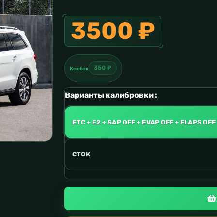
3500 ₽
350 ₽
Кешбэк
Варианты калибровки :
ETC + E2 + SAP OFF + EVAP OFF + FLAPS OFF
СТОК