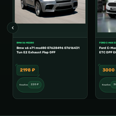
BMW X6 MSD80
FORD C-MAX 
Bmw x6 e71 msd80 07628496 07616431
Ford C-Ma
Tun E2 Exhaust Flap OFF
ETC DPF E
2198 ₽
3000
220 ₽
3
Кешбэк
Кешбэк