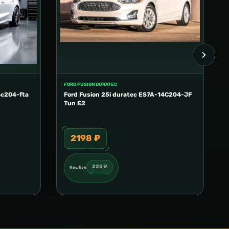
FORD FUSION DURATEC
4c204-fta
Ford Fusion 25i duratec ES7A-14C204-JF
Tun E2
2198 ₽
220 ₽
Кешбэк