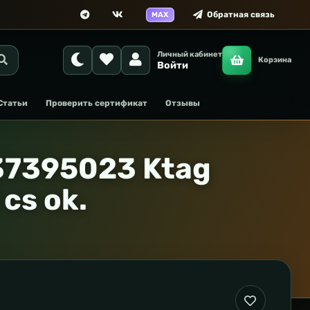
Обратная связь
MAX
Личный кабинет
Корзина
Войти
Статьи
Проверить сертификат
Отзывы
37395023 Ktag
cs ok.