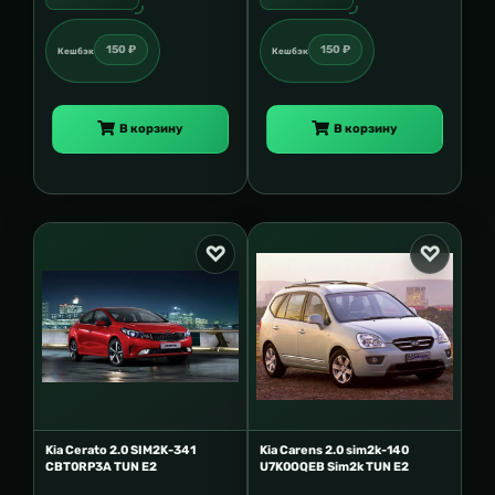
150 ₽
150 ₽
Кешбэк
Кешбэк
В корзину
В корзину
Kia Cerato 2.0 SIM2K-341
Kia Carens 2.0 sim2k-140
CBT0RP3A TUN E2
U7K0OQEB Sim2k TUN E2