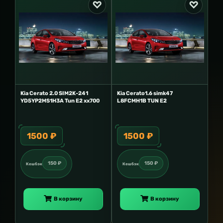
Kia Cerato 2.0 SIM2K-241
Kia Cerato1.6 simk47
YD5YP2MS1H3A Tun E2 xx700
L8FCMH1B TUN E2
1500 ₽
1500 ₽
150 ₽
150 ₽
Кешбэк
Кешбэк
В корзину
В корзину