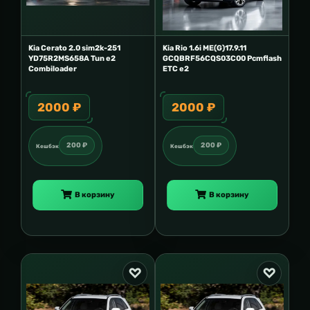
Kia Cerato 2.0 sim2k-251
Kia Rio 1.6i ME(G)17.9.11
YD75R2MS658A Tun e2
GCQBRF56CQS03C00 Pcmflash
Combiloader
ETC e2
2000 ₽
2000 ₽
200 ₽
200 ₽
Кешбэк
Кешбэк
В корзину
В корзину