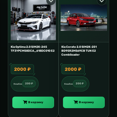
Kia Optima 2.0 SIM2K-245
Kia Cerato 2.0 SIM2K-251
TF3YPCMS8DCA_618DC010 E2
BD95R2MS69CB TUN E2
Combiloader
2000 ₽
2000 ₽
200 ₽
200 ₽
Кешбэк
Кешбэк
В корзину
В корзину