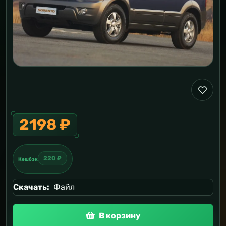
2198 ₽
220 ₽
Кешбэк
Скачать:
Файл
В корзину