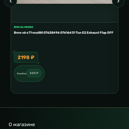
BMW X6 MSD80
FORD
E2
Bmw x6 e71 msd80 07628496 07616431 Tun E2 Exhaust Flap OFF
Ford
2198 ₽
3
220 ₽
Кешбэк
Ке
О магазине