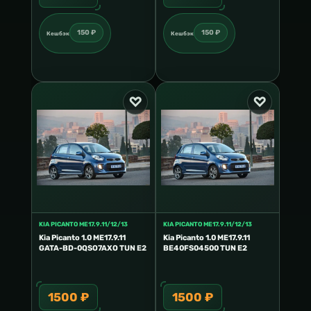
150 ₽
150 ₽
Кешбэк
Кешбэк
KIA PICANTO ME17.9.11/12/13
KIA PICANTO ME17.9.11/12/13
Kia Picanto 1.0 ME17.9.11
Kia Picanto 1.0 ME17.9.11
GATA-BD-0QSO7AXO TUN E2
BE40FS04500 TUN E2
1500 ₽
1500 ₽