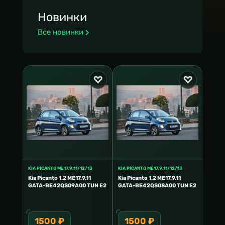
Новинки
Все новинки
KIA PICANTO ME17.9.11/12/13
KIA PICANTO ME17.9.11/12/13
Kia Picanto 1.2 ME17.9.11
Kia Picanto 1.2 ME17.9.11
GATA-BE42QS09A00 TUN E2
GATA-BE42QS08A00 TUN E2
1500 ₽
1500 ₽