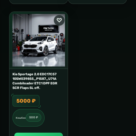
Kia Sportage 2.0 EDC17C57
10SW039855_P1587_U71A
Combiloader ETC1 DPF EGR
SCR Flaps SL off.
5000 ₽
500 ₽
Кешбэк