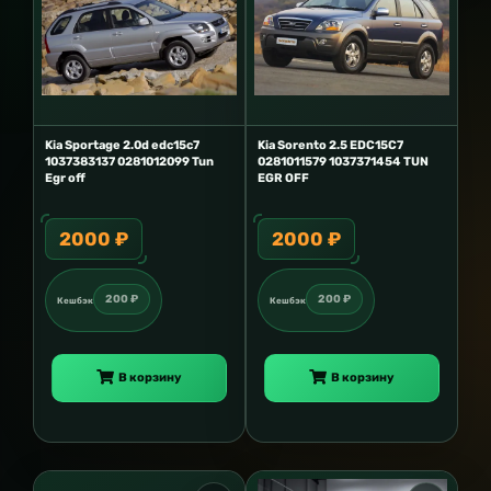
Kia Sportage 2.0d edc15c7
Kia Sorento 2.5 EDC15C7
1037383137 0281012099 Tun
0281011579 1037371454 TUN
Egr off
EGR OFF
2000 ₽
2000 ₽
200 ₽
200 ₽
Кешбэк
Кешбэк
В корзину
В корзину