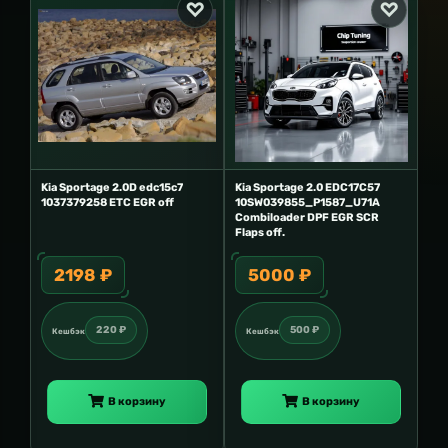
Kia Sportage 2.0D edc15c7
Kia Sportage 2.0 EDC17C57
1037379258 ETC EGR off
10SW039855_P1587_U71A
Combiloader DPF EGR SCR
Flaps off.
2198 ₽
5000 ₽
220 ₽
500 ₽
Кешбэк
Кешбэк
В корзину
В корзину