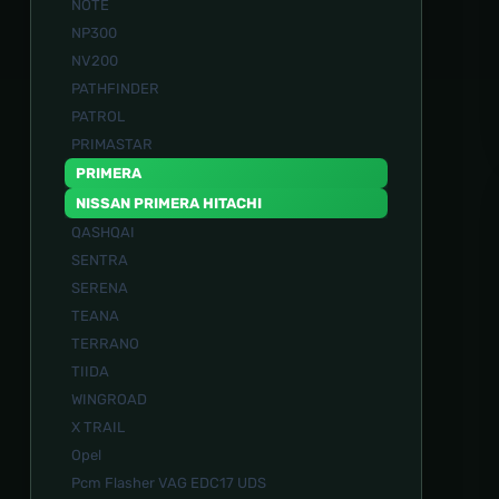
NOTE
NP300
NV200
PATHFINDER
PATROL
PRIMASTAR
PRIMERA
NISSAN PRIMERA HITACHI
QASHQAI
SENTRA
SERENA
TEANA
TERRANO
TIIDA
WINGROAD
X TRAIL
Opel
Pcm Flasher VAG EDC17 UDS