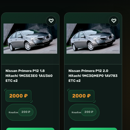
Nissan Primera P12 1.8
Nissan Primera P12 2.0
Hitachi 1MC5E3EG 1AU360
Hitachi 1MC3QMEP0 1AV783
ETC e2
ETC e2
2000 ₽
2000 ₽
200 ₽
200 ₽
Кешбэк
Кешбэк