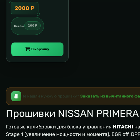
2000 ₽
200 ₽
Кешбэк
В корзину
Не нашли нужную прошивку?
Заказать из вычитанного ф
Прошивки NISSAN PRIMERA
Готовые калибровки для блока управления
HITACHI
на
Stage 1 (увеличение мощности и момента), EGR off, DPF/