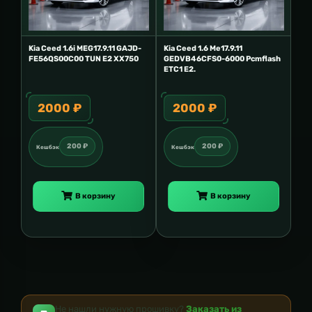
Kia Ceed 1.6i MEG17.9.11 GAJD-
Kia Ceed 1.6 Me17.9.11
FE56QS00C00 TUN E2 XX750
GEDVB46CFS0-6000 Pcmflash
ETC1 E2.
2000 ₽
2000 ₽
200 ₽
200 ₽
Кешбэк
Кешбэк
В корзину
В корзину
Не нашли нужную прошивку?
Заказать из