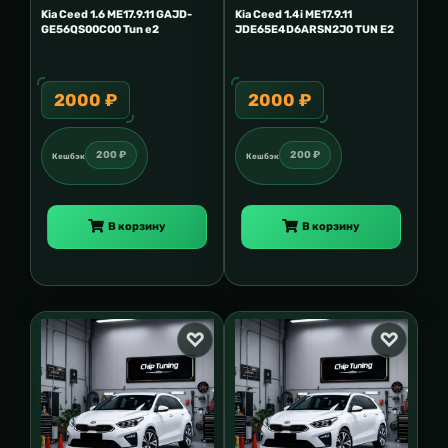
Kia Ceed 1.6 ME17.9.11 GAJD-
Kia Ceed 1.4i ME17.9.11
GE56QS00C00 Tun e2
JDE65E4D6ARSN2J0 TUN E2
2000 ₽
2000 ₽
200 ₽
200 ₽
Кешбэк
Кешбэк
В корзину
В корзину