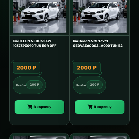
Kia CEED 1.6 EDC16C39
Kia Ceed 1.6 ME17.9.11
1037393090 TUN EGR OFF
GEDVA36CQS2_A000 TUN E2
2000 ₽
2000 ₽
200 ₽
200 ₽
Кешбэк
Кешбэк
В корзину
В корзину