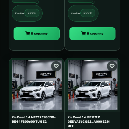
200 ₽
200 ₽
Кешбэк
Кешбэк
В корзину
В корзину
Kia Ceed 1.4 ME17.9.11 GCJD-
Kia Ceed 1.6 ME17.9.11
BE44FS00600 TUN E2
GEDVA36CQS2_A000 E2 NI
OFF