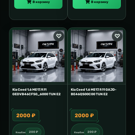
В корзину
В корзину
Kia Ceed 1.6 ME17.9.11
Kia Ceed 1.6 ME17.9.11 GAJD-
GEDVB46CFS0_6000 TUN E2
BE46QS00C00 TUN E2
2000 ₽
2000 ₽
200 ₽
200 ₽
Кешбэк
Кешбэк