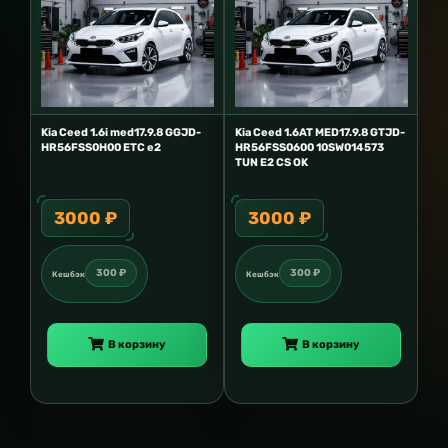
Kia Ceed 1.6i med17.9.8 GGJD-
Kia Ceed 1.6AT MED17.9.8 GTJD-
HR56FSS0H00 ETC e2
HR56FSS0600 10SW014573
TUN E2 CS OK
3000 ₽
3000 ₽
300 ₽
300 ₽
Кешбэк
Кешбэк
В корзину
В корзину