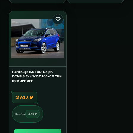
Ford Kuga 2.0 TDCi Delphi
DCM3.5 AV41-14C204-CM TUN
EGR DPF OFF
2747 ₽
275 ₽
Кешбэк