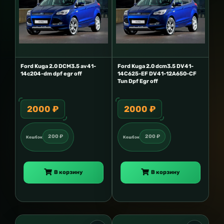
Ford Kuga 2.0 DCM3.5 av41-
Ford Kuga 2.0 dcm3.5 DV41-
14c204-dm dpf egr off
14C625-EF DV41-12A650-CF
Tun Dpf Egr off
2000 ₽
2000 ₽
200 ₽
200 ₽
Кешбэк
Кешбэк
В корзину
В корзину