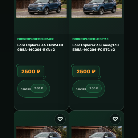
FORD EXPLORER EMS24XX
FORD EXPLORER MEDG17.0
Ford Explorer 3.5 EMS24XX
Ford Explorer 3.5i medg17.0
GB5A-14C204-BYA e2
EB5A-14C204-FC ETC e2
2500 ₽
2500 ₽
250 ₽
250 ₽
Кешбэк
Кешбэк