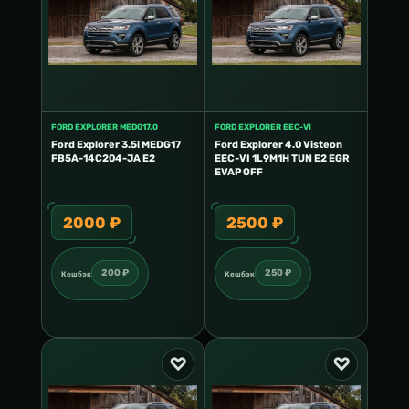
FORD EXPLORER MEDG17.0
FORD EXPLORER EEC-VI
FORD E
Ford Explorer 3.5i MEDG17
Ford Explorer 4.0 Visteon
Ford E
FB5A-14C204-JA E2
EEC-VI 1L9M1H TUN E2 EGR
DB5A-
EVAP OFF
2000 ₽
2500 ₽
25
200 ₽
250 ₽
Кешбэк
Кешбэк
Кешб