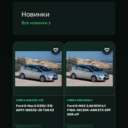
Новинки
Все новинки
FORD S-MAX ESU-312
FORD S-MAX DCM6.1
Ford S-Max 2.0 ESU-312
Ford S-MAX 2.0d DCM 6.1
6G91-12K532-JG TUN E2
F1GA-14C204-ANN ETC DPF
EGR off