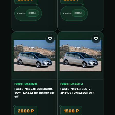
200 ₽
200 ₽
Кешбэк
Кешбэк
FORD S-MAX SID206
FORD S-MAX EEC-VI
Ford S-Max 2.0TDCI SID206
Ford S-Max 1.8i EEC-VI
8G91-12K532-BH tun egr dpf
3M51GE TUN E2 EGR OFF
off
2000 ₽
1500 ₽