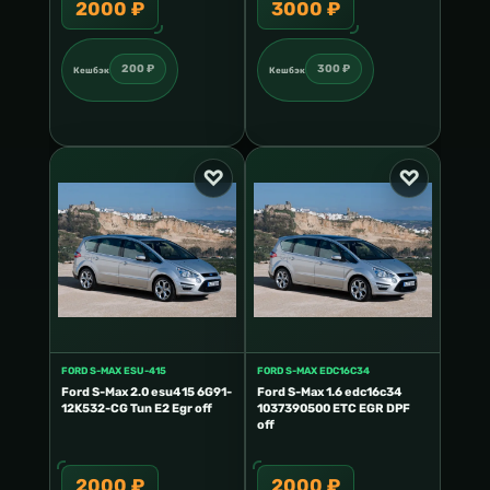
2000 ₽
3000 ₽
200 ₽
300 ₽
Кешбэк
Кешбэк
FORD S-MAX ESU-415
FORD S-MAX EDC16C34
Ford S-Max 2.0 esu415 6G91-
Ford S-Max 1.6 edc16c34
12K532-CG Tun E2 Egr off
1037390500 ETC EGR DPF
off
2000 ₽
2000 ₽