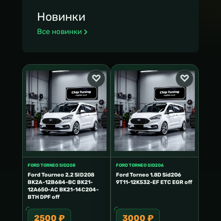
Новинки
Все новинки
FORD TORNEO SID208
FORD TORNEO SID206
Ford Tourneo 2.2 SID208
Ford Torneo 1.8D Sid206
BK2A-12B684-BC BK21-
9T11-12K532-EF ETC EGR off
12A650-AC BK21-14C204-
BTH DPF off
2500 ₽
3000 ₽