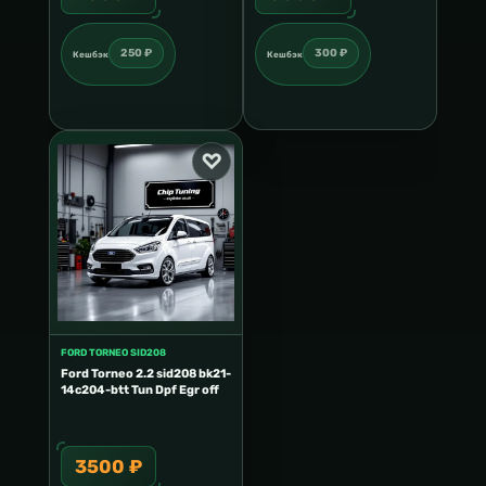
250 ₽
300 ₽
Кешбэк
Кешбэк
FORD TORNEO SID208
Ford Torneo 2.2 sid208 bk21-
14c204-btt Tun Dpf Egr off
3500 ₽