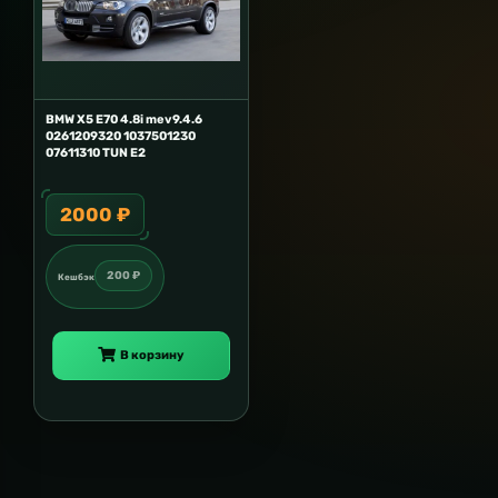
BMW X5 E70 4.8i mev9.4.6
0261209320 1037501230
07611310 TUN E2
2000 ₽
200 ₽
Кешбэк
В корзину