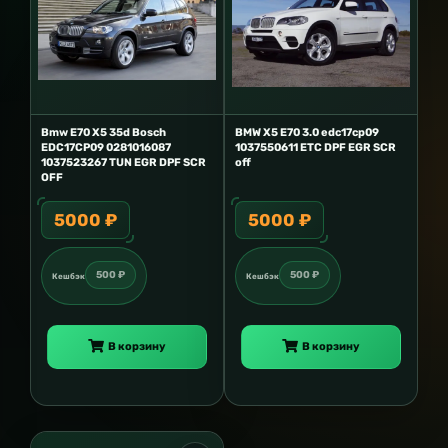
Bmw E70 X5 35d Bosch
BMW X5 E70 3.0 edc17cp09
EDC17CP09 0281016087
1037550611 ETC DPF EGR SCR
1037523267 TUN EGR DPF SCR
off
OFF
5000 ₽
5000 ₽
500 ₽
500 ₽
Кешбэк
Кешбэк
В корзину
В корзину