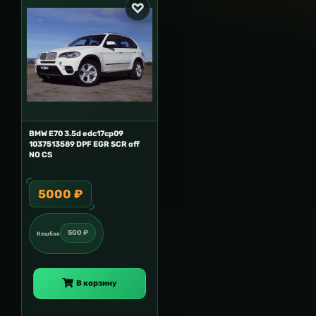
BMW E70 3.5d edc17cp09
1037513589 DPF EGR SCR off
NO CS
5000 ₽
500 ₽
Кешбэк
В корзину