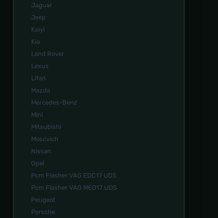
Jaguar
Jeep
Kaiyi
Kia
Land Rover
Lexus
Lifan
Mazda
Mercedes-Benz
Mini
Mitsubishi
Moscvich
Nissan
Opel
Pcm Flasher VAG EDC17 UDS
Pcm Flasher VAG MED17 UDS
Peugeot
Porsche