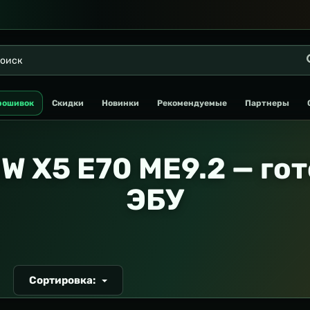
рошивок
Скидки
Новинки
Рекомендуемые
Партнеры
W X5 E70 ME9.2 — го
ЭБУ
Сортировка:
Т