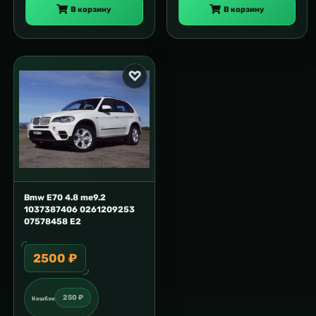
В корзину
В корзину
Bmw E70 4.8 me9.2
1037387406 0261209253
07578458 E2
2500 ₽
250 ₽
Кешбэк