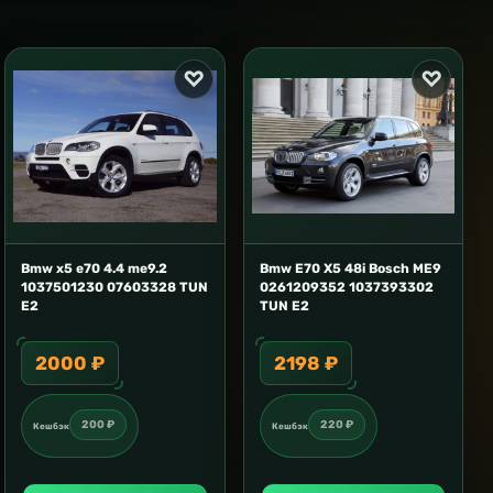
Bmw x5 e70 4.4 me9.2
Bmw E70 X5 48i Bosch ME9
1037501230 07603328 TUN
0261209352 1037393302
E2
TUN E2
2000 ₽
2198 ₽
200 ₽
220 ₽
Кешбэк
Кешбэк