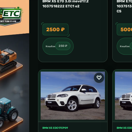
BMW X5 E70 3.0i mevd17.2
BMW E70
1037518222 ETC1 e2
1037513
CS
2500 ₽
500
250 ₽
Кешбэк
Кешбэк
BMW X5 EDC17CP09
BMW X5 ED