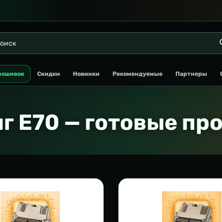
рошивок
Скидки
Новинки
Рекомендуемые
Партнеры
г E70 — готовые пр