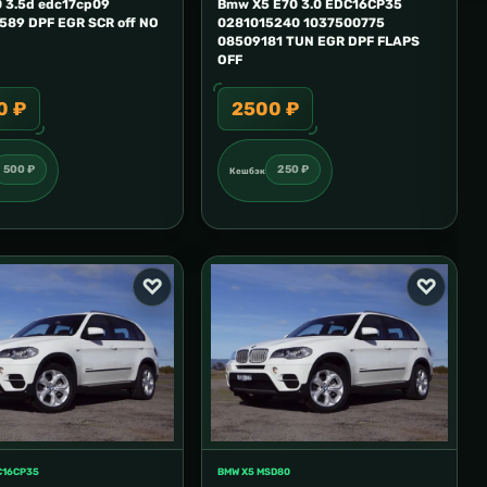
 3.5d edc17cp09
Bmw X5 E70 3.0 EDC16CP35
B
589 DPF EGR SCR off NO
0281015240 1037500775
1
08509181 TUN EGR DPF FLAPS
OFF
0 ₽
2500 ₽
500 ₽
250 ₽
Кешбэк
C16CP35
BMW X5 MSD80