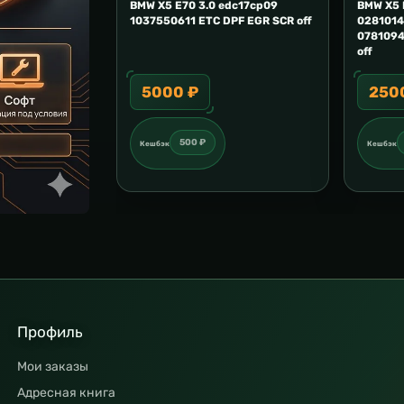
BMW X5 E70 3.0 edc17cp09
BMW X5 
1037550611 ETC DPF EGR SCR off
0281014
07810949
off
5000 ₽
250
500 ₽
Кешбэк
Кешбэк
Профиль
Мои заказы
Адресная книга