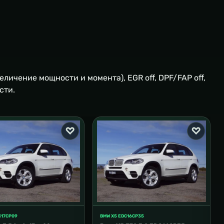
величение мощности и момента), EGR off, DPF/FAP off,
сти.
C17CP09
BMW X5 EDC16CP35
BM