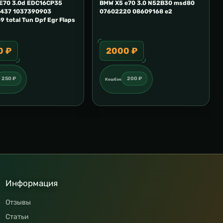
E70 3.0d EDC16CP35
BMW X5 e70 3.0 N52B30 msd80
437 1037390903
07602220 08609168 e2
 total Tun Dpf Egr Flaps
0 ₽
2000 ₽
250 ₽
200 ₽
Кешбэк
Информация
Отзывы
Статьи