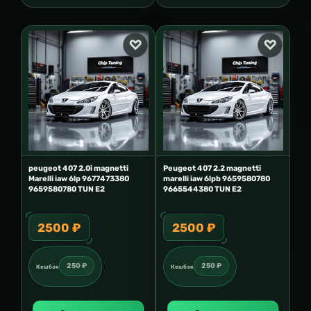
peugeot 407 2.0i magnetti
Peugeot 407 2.2 magnetti
Marelli iaw 6lp 9677473380
marelli iaw 6lpb 9659580780
9659580780 TUN E2
9665544380 TUN E2
2500 ₽
2500 ₽
250 ₽
250 ₽
Кешбэк
Кешбэк