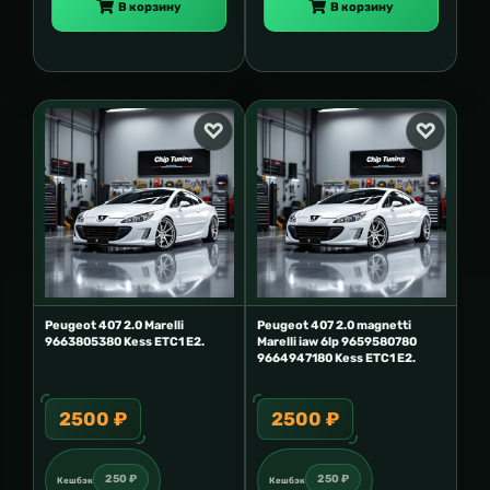
В корзину
В корзину
Peugeot 407 2.0 Marelli
Peugeot 407 2.0 magnetti
9663805380 Kess ETC1 E2.
Marelli iaw 6lp 9659580780
9664947180 Kess ETC1 E2.
2500 ₽
2500 ₽
250 ₽
250 ₽
Кешбэк
Кешбэк