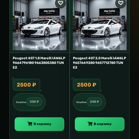
Peugeot 407 1.8 Marelli IAW6LP
Peugeot 407 2.0 Marelli IAW6LP
9664796180 9663805380 TUN
9657649280 9657712780 TUN
E2
E2
2500 ₽
2500 ₽
250 ₽
250 ₽
Кешбэк
Кешбэк
В корзину
В корзину