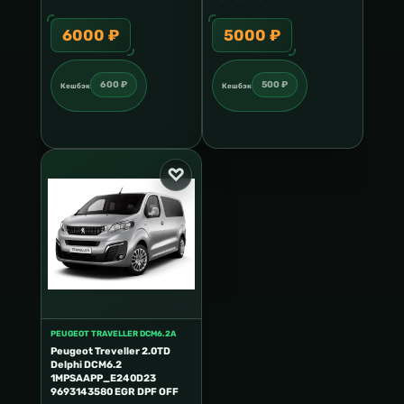
6000 ₽
5000 ₽
600 ₽
500 ₽
Кешбэк
Кешбэк
PEUGEOT TRAVELLER DCM6.2A
Peugeot Treveller 2.0TD
Delphi DCM6.2
1MPSAAPP_E240D23
9693143580 EGR DPF OFF