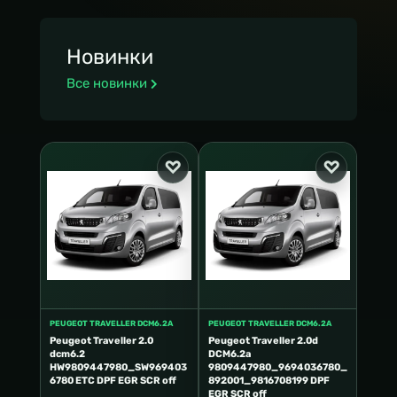
Новинки
Все новинки
PEUGEOT TRAVELLER DCM6.2A
PEUGEOT TRAVELLER DCM6.2A
Peugeot Traveller 2.0
Peugeot Traveller 2.0d
dcm6.2
DCM6.2a
HW9809447980_SW969403
9809447980_9694036780_
6780 ETC DPF EGR SCR off
892001_9816708199 DPF
EGR SCR off