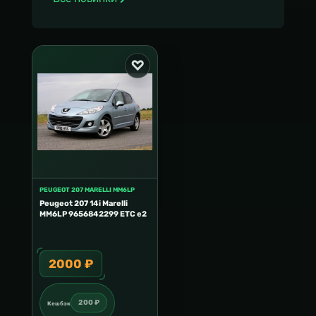
PEUGEOT 207 MARELLI MM6LP
Peugeot 207 14i Marelli
MM6LP 9656842299 ETC e2
2000 ₽
200 ₽
Кешбэк